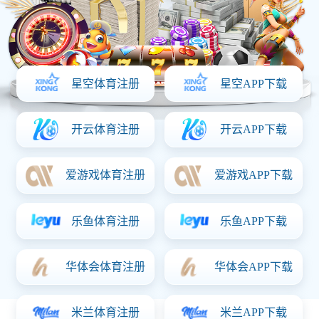
手机App
网页版
字母哥总决赛场均35+15，现役第
一人是否已无悬念？
2026-06-06 15:01
70 次阅读
首页
/
体育看点
在2023-2024赛季NBA总决赛的舞台上，扬尼斯·阿德