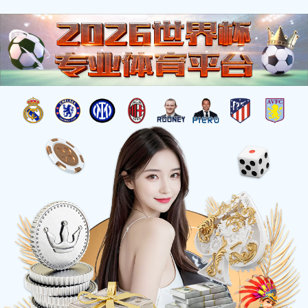
注册入口
华体会体育
APP与网页版入口
｜畅享全球体育赛事与数据服
务
欢迎访问
华体会体育
，提供全面覆盖足球、篮
球、电竞等项目的赛事资讯与数据内容， 支持
APP下载
与
网页使用
，每日同步更新千场比
赛，聚焦热门体育内容， 助您轻松获取赛事动
态，掌握比赛节奏。