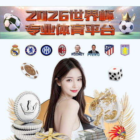
注册入口
华体会体育
APP与网页版入口
｜畅享全球体育赛事与数据服
务
欢迎访问
华体会体育
，提供全面覆盖足球、篮
球、电竞等项目的赛事资讯与数据内容， 支持
APP下载
与
网页使用
，每日同步更新千场比
赛，聚焦热门体育内容， 助您轻松获取赛事动
态，掌握比赛节奏。